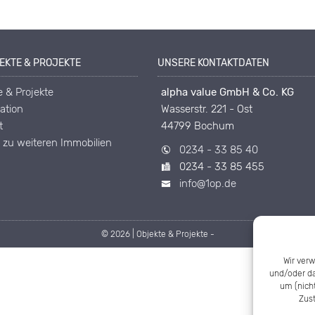
JEKTE & PROJEKTE
UNSERE KONTAKTDATEN
e & Projekte
alpha value GmbH & Co. KG
ation
Wasserstr. 221 - Ost
t
44799 Bochum
– zu weiteren Immobilien
0234 - 33 85 40
0234 - 33 85 455
info@1op.de
© 2026 | Objekte & Projekte -
Wir ver
und/oder da
um (nich
Zus