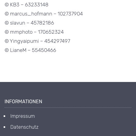
© KB3 – 63233148
© marcus_hofmann – 102737904
© slavun – 45782186
© mmphoto – 170652324
© Yingyaipumi – 454297497
© LianeM – 55450466
INFORMATIONEN
Impressum
Datenschutz