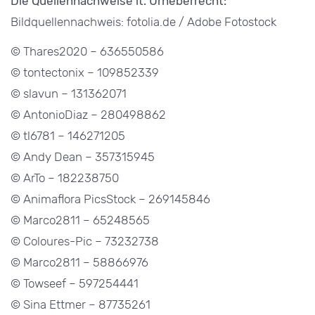
Die Quellennachweise lt. Urheberrecht:
Bildquellennachweis: fotolia.de / Adobe Fotostock
© Thares2020 – 636550586
© tontectonix – 109852339
© slavun – 131362071
© AntonioDiaz – 280498862
© tl6781 – 146271205
© Andy Dean – 357315945
© ArTo – 182238750
© Animaflora PicsStock – 269145846
© Marco2811 – 65248565
© Coloures-Pic – 73232738
© Marco2811 – 58866976
© Towseef – 597254441
© Sina Ettmer – 87735261