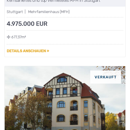
Kernsaniertes und top vermietetes MFH in Stuttgart
Stuttgart | Mehrfamilienhaus (MFH)
4.975.000 EUR
677,37m²
DETAILS ANSCHAUEN »
VERKAUFT