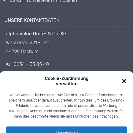
Links – zu weiteren Immobilien
UNSERE KONTAKTDATEN
alpha value GmbH & Co. KG
Wasserstr. 221 - Ost
44799 Bochum
0234 - 33 85 40
0234 - 33 85 455
Cookie-Zustimmung
info@1op.de
verwalten
Wir verwenden Technologien wie Cookies, um Geräteinformationen zu
speichern und/oder darauf zuzugreifen. Wir tun dies, um das Browsing-
Erlebnis zu verbessern und um (nicht) personalisierte Werbung
anzuzeigen. Wenn du nicht zustimmst oder die Zustimmung widerrufst,
kann dies bestimmte Merkmale und Funktionen beeinträchtigen.