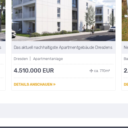
s
Das aktuell nachhaltigste Apartmentgebäude Dresdens
Ne
Dresden | Apartmentanlage
Ba
4.510.000 EUR
2
²
ca. 770m²
DETAILS ANSCHAUEN »
D