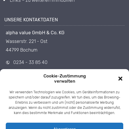
Links – zu weiteren Immobilien
UNSERE KONTAKTDATEN
alpha value GmbH & Co. KG
Wasserstr. 221 - Ost
44799 Bochum
0234 - 33 85 40
0234 - 33 85 455
Cookie-Zustimmung
info@1op.de
verwalten
Wir verwenden Technologien wie Cookies, um Geräteinformationen zu
speichern und/oder darauf zuzugreifen. Wir tun dies, um das Browsing-
Erlebnis zu verbessern und um (nicht) personalisierte Werbung
anzuzeigen. Wenn du nicht zustimmst oder die Zustimmung widerrufst,
kann dies bestimmte Merkmale und Funktionen beeinträchtigen.