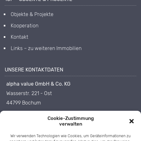
Objekte & Projekte
Kooperation
Kontakt
Links – zu weiteren Immobilien
UNSERE KONTAKTDATEN
alpha value GmbH & Co. KG
Wasserstr. 221 - Ost
44799 Bochum
0234 - 33 85 40
Cookie-Zustimmung
verwalten
0234 - 33 85 455
Wir verwenden Technologien wie Cookies, um Geräteinformationen zu
info@1op.de