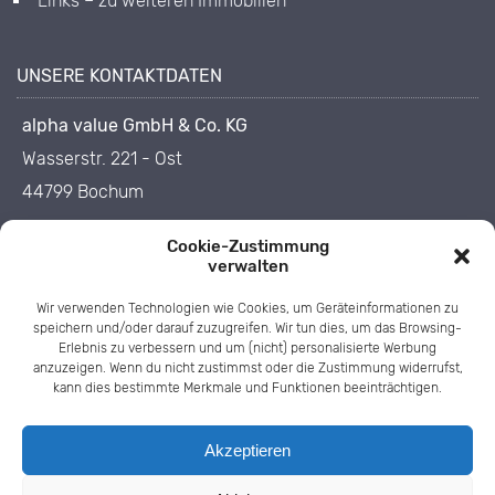
Links – zu weiteren Immobilien
UNSERE KONTAKTDATEN
alpha value GmbH & Co. KG
Wasserstr. 221 - Ost
44799 Bochum
0234 - 33 85 40
Cookie-Zustimmung
verwalten
0234 - 33 85 455
Wir verwenden Technologien wie Cookies, um Geräteinformationen zu
info@1op.de
speichern und/oder darauf zuzugreifen. Wir tun dies, um das Browsing-
Erlebnis zu verbessern und um (nicht) personalisierte Werbung
anzuzeigen. Wenn du nicht zustimmst oder die Zustimmung widerrufst,
kann dies bestimmte Merkmale und Funktionen beeinträchtigen.
Akzeptieren