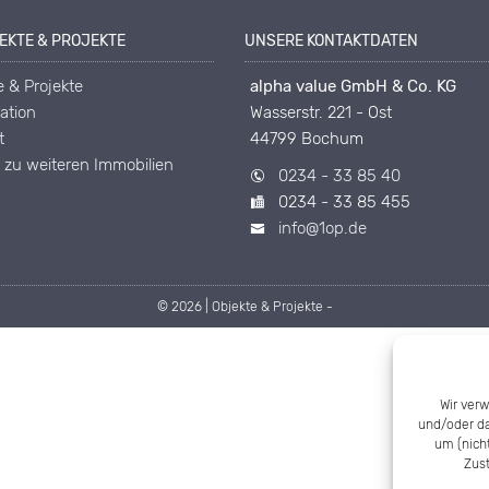
JEKTE & PROJEKTE
UNSERE KONTAKTDATEN
e & Projekte
alpha value GmbH & Co. KG
ation
Wasserstr. 221 - Ost
t
44799 Bochum
– zu weiteren Immobilien
0234 - 33 85 40
0234 - 33 85 455
info@1op.de
© 2026 | Objekte & Projekte -
Wir ver
und/oder da
um (nich
Zus